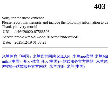
403
Sorry for the inconvenience.
Please report this message and include the following information to us
Thank you very much!
URL:
/tel:%20020-87566596
Server:
prod-qwmh-bj7-pool203-frontend-static-01
Date:
2025/12/19 01:08:23
米兰体育「中国」米兰官方网站-MILAN
|
米兰app官网-米兰MiL
milan(中国)
|
开云·体育-开云(中国)一站式服务官方网站
|
米兰体
(中国)一站式服务官方网站
|
米兰注册_米兰(中国)
|